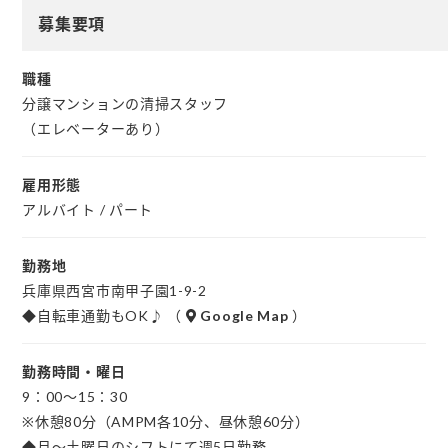
募集要項
難しい作業もないので、どなたでも気軽に始めることができ
ます。
職種
未経験の方でも、丁寧にお教えしますので、お気軽にご応募
分譲マンションの清掃スタッフ
ください♪
（エレベーターあり）
★中高年/シニアの方、活躍中のお仕事です★
雇用形態
★主夫・主婦の方、日々の家事の延長でできるお仕事です★
アルバイト / パート
☆キレイになった後の達成感☆
勤務地
☆『いつもありがとう』と言われた時の喜び☆
兵庫県西宮市南甲子園1-9-2
そんな気持ちを胸にお仕事してみませんか？
◆自転車通勤もOK♪ （
Google Map
）
勤務時間・曜日
9：00～15：30
※休憩80分（AMPM各10分、昼休憩60分）
◆月～土曜日のシフトにて週5日勤務