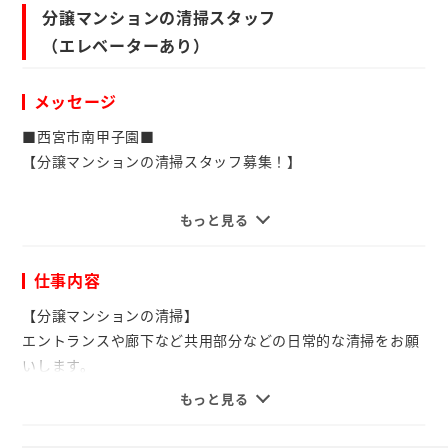
分譲マンションの清掃スタッフ
（エレベーターあり）
メッセージ
■西宮市南甲子園■
【分譲マンションの清掃スタッフ募集！】
普段のお掃除の延長で働けるので、
もっと見る
清掃のお仕事が初めての方も安心して始められます☆
まだまだ元気に働ける方、未経験の方、お待ちしています！
仕事内容
◆中高年の方が活躍中のお仕事です♪
【分譲マンションの清掃】
◆未経験の方歓迎！
エントランスや廊下など共用部分などの日常的な清掃をお願
いします。
☆毎年お誕生日を迎えたら、QUOカードをプレゼント☆
掃き・拭き掃除などの家事の延長でできるお仕事です♪
もっと見る
エレベーターもあるので、移動もラクラク♪