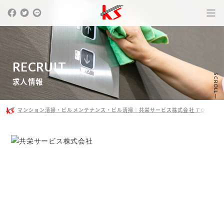
R
E
C
R
U
I
T
SCROLL
求
人
情
報
マンション清掃・ビルメンテナンス・ビル清掃｜共栄サービス株式会社 TOP