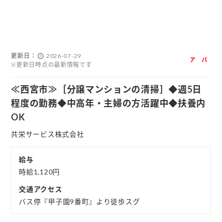
更新日
2026-07-29
ア
パ
※更新日時点の最新情報です
ル
ー
バ
ト
≪西宮市≫［分譲マンションの清掃］◆週5日
イ
程度の勤務◆中高年・主婦の方活躍中◆扶養内
ト
OK
共栄サービス株式会社
給与
時給1,120円
交通アクセス
バス停『甲子園9番町』より徒歩スグ